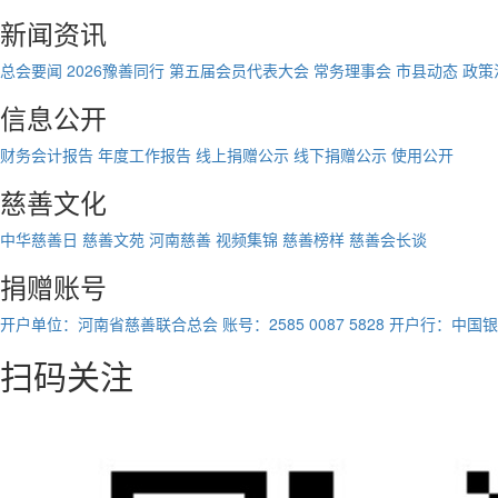
新闻资讯
总会要闻
2026豫善同行
第五届会员代表大会
常务理事会
市县动态
政策
信息公开
财务会计报告
年度工作报告
线上捐赠公示
线下捐赠公示
使用公开
慈善文化
中华慈善日
慈善文苑
河南慈善
视频集锦
慈善榜样
慈善会长谈
捐赠账号
开户单位：河南省慈善联合总会
账号：2585 0087 5828
开户行：中国银
扫码关注