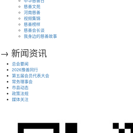
中华慈善日
慈善文苑
河南慈善
视频集锦
慈善榜样
慈善会长谈
我身边的慈善故事
→ 新闻资讯
总会要闻
2026豫善同行
第五届会员代表大会
常务理事会
市县动态
政策法规
媒体关注